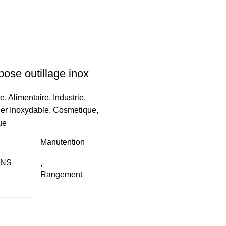
pose outillage inox
re
,
Alimentaire
,
Industrie
,
ier Inoxydable
,
Cosmetique
,
ue
Manutention
ONS
,
Rangement