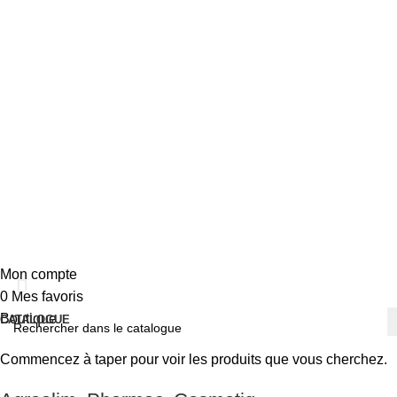
Liens utiles
Conditions Gé
CEFINOX S.A.S.
Politique de Co
Politique des 
SIRET: 419 821 822 00022 – APE 3320A
Termes et Con
Mentions Léga
16 Rue du Bief Pérou ZAE Les
Granges Hautes 21130 Auxonne, France
cefinox@cefinox.com
+33 (0)3 80 27 02 60
©
2025 CEFINOX — tous droits réservés
Mon compte
0
Mes favoris
Boutique
CATALOGUE
Divisions
Commencez à taper pour voir les produits que vous cherchez.