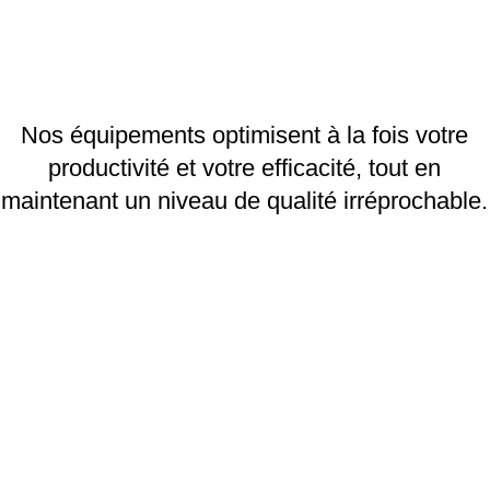
Nos équipements optimisent à la fois votre
productivité et votre efficacité, tout en
maintenant un niveau de qualité irréprochable.
CEFINOX S.A.S.
SIRET: 419 821 822 00022 – APE 3320A
16 Rue du Bief Pérou ZAE Les Granges Hautes
21130 Auxonne, France
cefinox@cefinox.com