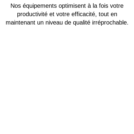
Nos équipements optimisent à la fois votre
productivité et votre efficacité, tout en
maintenant un niveau de qualité irréprochable.
CEFINOX S.A.S.
SIRET: 419 821 822 00022 – APE 3320A
16 Rue du Bief Pérou ZAE Les Granges Hautes 21130 Auxonne,
France
cefinox@cefinox.com
+33 (0)3 80 27 02 60