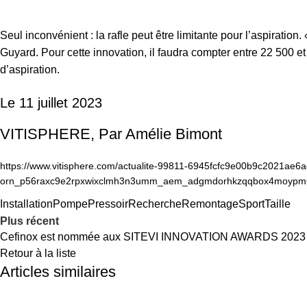
Seul inconvénient : la rafle peut être limitante pour l’aspiration.
Guyard. Pour cette innovation, il faudra compter entre 22 500 et
d’aspiration.
Le 11 juillet 2023
VITISPHERE, Par Amélie Bimont
https://www.vitisphere.com/actualite-99811-6945fcfc9e00b9c2021ae6a
orn_p56raxc9e2rpxwixclmh3n3umm_aem_adgmdorhkzqqbox4moypm6
Installation
Pompe
Pressoir
Recherche
Remontage
Sport
Taille
Plus récent
Cefinox est nommée aux SITEVI INNOVATION AWARDS 2023
Retour à la liste
Articles similaires