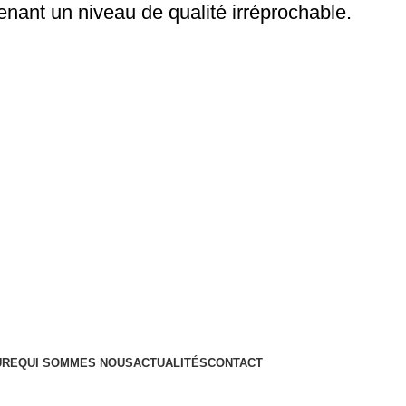
tenant un niveau de qualité irréprochable.
Menu
Catalogue
Divisions
Applications
SDIS
Sur Mesure
Qui Sommes Nous
Actualités
Contact
URE
QUI SOMMES NOUS
ACTUALITÉS
CONTACT