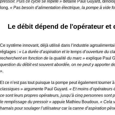
pressoir. Puis ce cycle se répète »
détaille Paul Guyard, œnolog
long.
« Pas besoin d’alimentation électrique, la pompe à vide f
Le débit dépend de l'opérateur et
Ce système innovant, déjà utilisé dans l’industrie agroalimenta
réglages :
« La durée d’aspiration et le temps d’ouverture du cla
recherchent en fonction de la qualité du marc »
explique Paul Gu
question du débit est souvent abordée, on ne peut y apporter de
»
.
Et ce n’est pas tout puisque la pompe peut également tourner à
classiques »
argumente Paul Guyard.
« Et moins d’opérateurs 
ce sont leurs propres opérateurs, jusqu’à cinq personnes sont par
le remplissage du pressoir »
appuie Mathieu Boudoux.
« Cela v
harnais pour soulager l’utilisateur car la canne d’aspiration pès