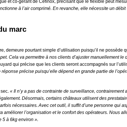
ue et co-gérant de Céfinox, précisant que le flexible peut mesu
onctionne à l’air comprimé. En revanche, elle nécessite un débi
 du marc
ire, demeure pourtant simple d’utilisation puisqu’il ne possède
pet. Cela va permettre à nos clients d’ajuster manuellement le d
yard qui précise que les clients seront accompagnés sur l’utilis
 réponse précise puisqu’elle dépend en grande partie de l’opéra
 sec.
« Il n’y a pas de contrainte de surveillance, contrairemen
également. Désormais, certains châteaux utilisent des prestatai
fois nécessaires. Avec cet outil, il suffit d’une personne qui asp
a améliorer l’organisation et le confort des opérateurs. Nous a
e 5 à 6kg environ ».