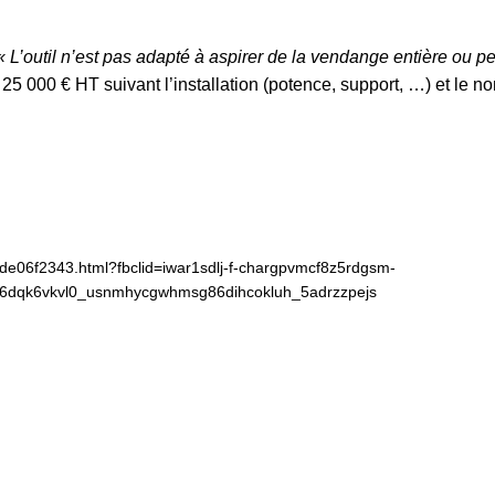
« L’outil n’est pas adapté à aspirer de la vendange entière ou p
 25 000 € HT suivant l’installation (potence, support, …) et le 
de06f2343.html?fbclid=iwar1sdlj-f-chargpvmcf8z5rdgsm-
dqk6vkvl0_usnmhycgwhmsg86dihcokluh_5adrzzpejs