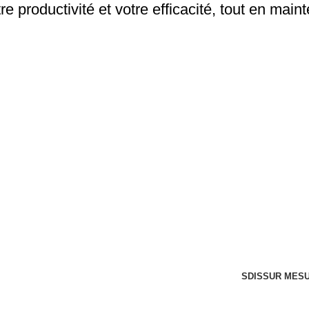
e productivité et votre efficacité, tout en main
INDUSTRIES
nérales de Vente
Agroalimentaire
nfidentialité
Pharmaceutique
Cookies
Cosmetique
ditions
Industrie
les
SDIS
SUR MES